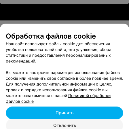
Обработка файлов cookie
О проекте
Новости проекта
Размещение рекламы
Наш сайт использует файлы cookie для обеспечения
Вакансии
Публичный договор
Способы оплаты
удобства пользователей сайта, его улучшения, сбора
статистики и предоставления персонализированных
Публичный договор по использованию сервиса
рекомендаций.
«Афиша»
Пользовательское соглашение
Вы можете настроить параметры использования файлов
cookie или изменить свое согласие в более позднее время.
Написать в поддержку
Для получения дополнительной информации о целях,
Связаться по вопросам сотрудничества
сроках и порядке использования файлов cookie вы
Написать руководителю relax.by
можете ознакомиться с нашей
Политикой обработки
файлов cookie
Персональные настройки cookie
Обработка персональных данных
Принять
Отклонить